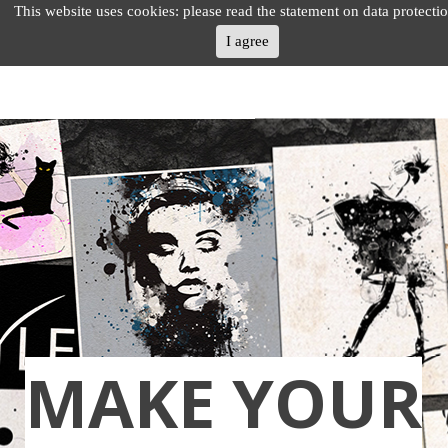
This website uses cookies: please read the statement on data protectio
I agree
MAKE YOUR